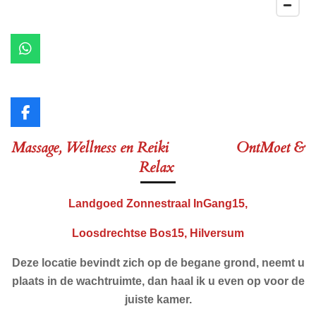
W
h
a
t
s
F
A
a
p
Massage, Wellness en Reiki
OntMoet &
c
p
e
Relax
b
o
o
Landgoed Zonnestraal InGang15,
k
Loosdrechtse Bos15, Hilversum
Deze locatie bevindt zich op de begane grond, neemt u
plaats in de wachtruimte, dan haal ik u even op voor de
juiste kamer.