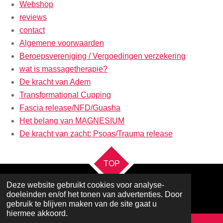
Webshop
reviews
contact
Algemene voorwaarden
Beroepsvereniging / Vergoedingen verzekering
wat is massagetherapie?
De kracht van Adem
Transformational Cupping
Fascia release/NFD/Guasha
Het belang van MAGNESIUM
De kracht van zacht: Psoas/Trauma release
TOP
Deze website gebruikt cookies voor analyse-
doeleinden en/of het tonen van advertenties. Door
Powered by
JouwWeb
gebruik te blijven maken van de site gaat u
hiermee akkoord.